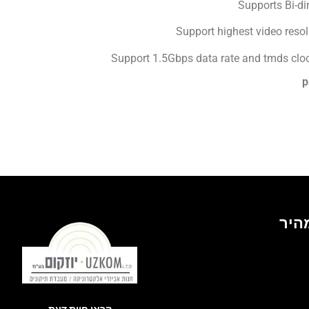
Supports Bi-dir
Support highest video res
Support 1.5Gbps data rate and tmds clo
מהיר
קראו חוות דעת