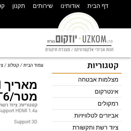
דף הבית
דף הבית
אודותינו
אודותינו
שירותים
שירותים
תקנון
תקנון
קט
קט
קטגוריות
עמוד הבית
/
קטלוג
/
צי
מצלמות אבטחה
אינטרקום
מטר/CAT6
רמקולים
קטגוריות:
ציוד רשת
Support HDMI 1.4a
אביזרים לטלוויזיות
Support 3D
ציוד רשת ותקשורת