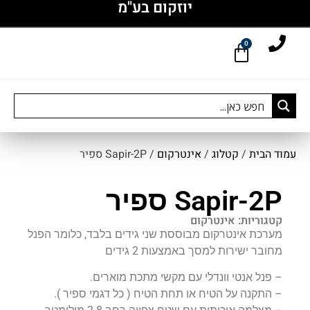
יוזקום בע"מ
0
עמוד הבית
/
קטלוג
/
אינטרקום
/ Sapir-2P ספיר
Sapir-2P ספיר
קטגוריות:
אינטרקום
מערכת אינטרקום מבוססת שני גידים בלבד, כלומר הפנל
מחובר ישירות למסך באמצעות 2 גידים
– פנל אנטי וונדלי עם מקשי מתכת מוארים.
– התקנה על הטיח או תחת הטיח ( כל דגמי ספיר ).